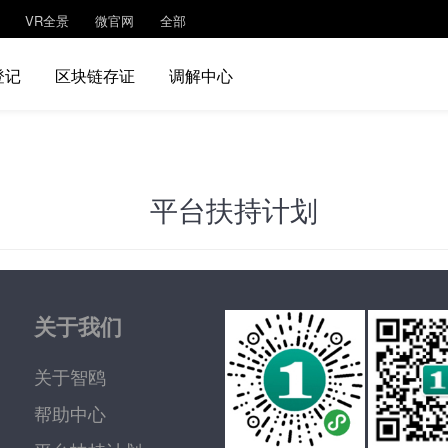
VR全景
微官网
全部
登记
区块链存证
调解中心
平台扶持计划
关于我们
关于智鸥
帮助中心